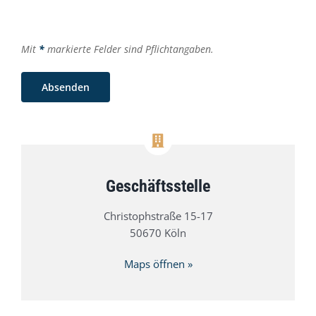
Please
leave
Please
Mit
this
*
markierte Felder sind Pflichtangaben.
leave
field
this
empty.
field
empty.
Geschäftsstelle
Christophstraße 15-17
50670 Köln
Maps öffnen »